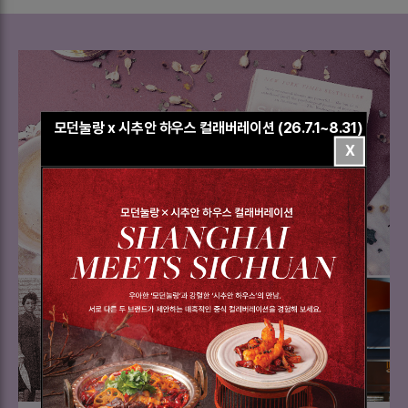
모던눌랑 x 시추안 하우스 컬래버레이션 (26.7.1~8.31)
X