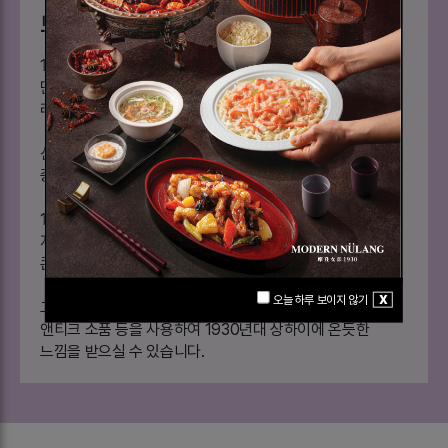
브랜드 스토리
1930년대 상하이 문화의 현대적인 신여성을 콘셉트로
만들어진 로맨틱하고 모던한 공간의 차이니즈
레스토랑입니다.
신여성이란 뜻의 모던눌랑은 ‘현대’의 영문표기와 ‘여성'의
중문 표기 합성어입니다.
1930년대 상해를 배경으로 시대를 앞서가는 세련된 감각과
지식 및 품위를 겸비한 여성들이 즐겨 찾는 플레이스를
콘셉트로 하고 있습니다.
오늘 하루 보이지 않기
X
그 시대를 연상케 하는 기차 플랫폼과 차이니즈 여성 벽화,
앤티크 소품 등을 사용하여 1930년대 상하이에 온듯한
느낌을 받으실 수 있습니다.